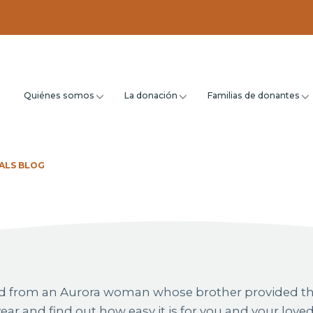
Quiénes somos
La donación
Familias de donantes
ALS BLOG
hand from an Aurora woman whose brother provided t
 year and find out how easy it is for you and your love