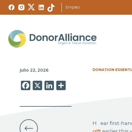
Empleo
julio 22, 2026
DONATION ESSENTI
Facebook
X
LinkedIn
Share
Hear first-
gift
earlier this