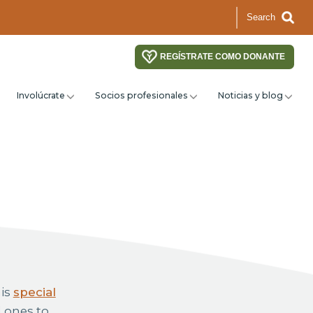
Search
REGÍSTRATE COMO DONANTE
Involúcrate
Socios profesionales
Noticias y blog
his
special
d ones to