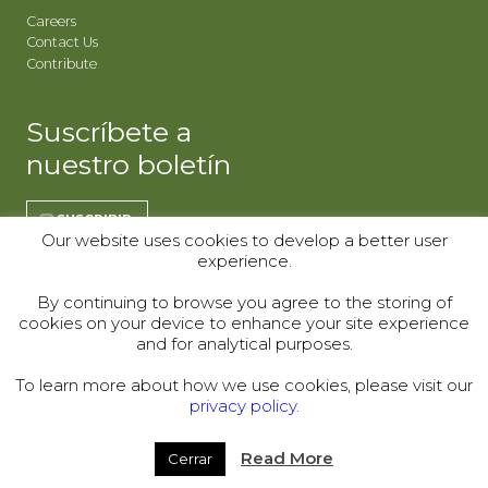
Careers
Contact Us
Contribute
Suscríbete a
nuestro boletín
SUSCRIBIR
Our website uses cookies to develop a better user
experience.
REGÍSTRATE | CO
REGÍSTRATE | WY
By continuing to browse you agree to the storing of
cookies on your device to enhance your site experience
and for analytical purposes.
Donor Alliance, Inc.
Donor Alliance, Inc.
200 Spruce St., Suite 200
330 S Center St #418,
Denver, CO 80230
Casper, WY 82601
To learn more about how we use cookies, please visit our
privacy policy.
Telephone:
(303) 329-4747
© 2000–2026
Read More
Cerrar
Legal
|
Sitemap
|
Privacy Policy