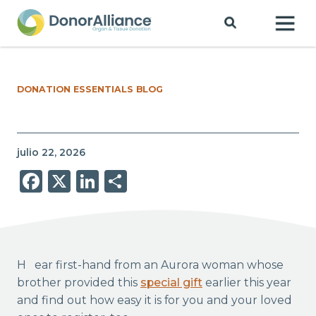
DONATION ESSENTIALS BLOG
julio 22, 2026
Facebook
X
LinkedIn
Share
Hear first-hand from an Aurora woman whose
brother provided this
special gift
earlier this year
and find out how easy it is for you and your loved