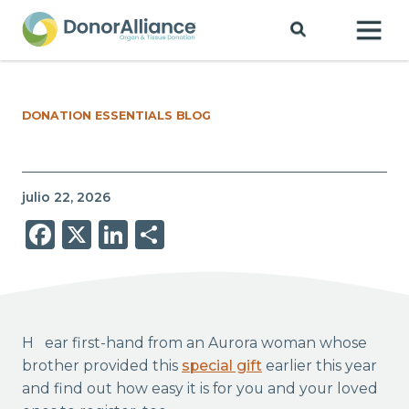
DONATION ESSENTIALS BLOG
julio 22, 2026
Facebook
X
LinkedIn
Share
Hear first-hand from an Aurora woman whose
brother provided this
special gift
earlier this year
and find out how easy it is for you and your loved