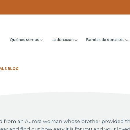
Quiénes somos
La donación
Familias de donantes
ALS BLOG
hand from an Aurora woman whose brother provided t
 year and find out how easy it is for you and your love