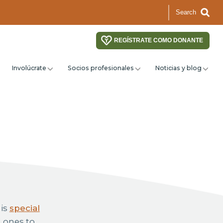
Search
REGÍSTRATE COMO DONANTE
Involúcrate
Socios profesionales
Noticias y blog
his
special
d ones to