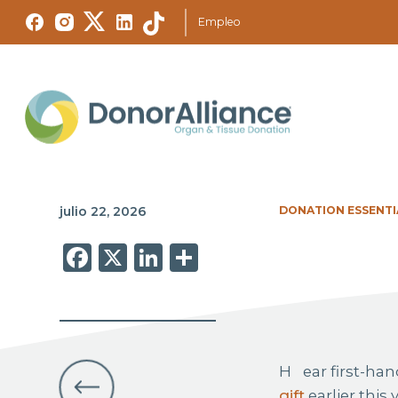
Empleo
julio 22, 2026
DONATION ESSENTI
Facebook
X
LinkedIn
Share
Hear first-
gift
earlier this