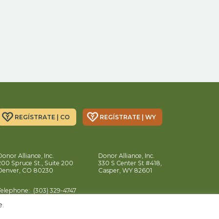
REGÍSTRATE | CO
REGÍSTRATE | WY
Donor Alliance, Inc.
Donor Alliance, Inc.
200 Spruce St., Suite 200
330 S Center St #418,
Denver, CO 80230
Casper, WY 82601
Telephone:
(303) 329-4747
e.