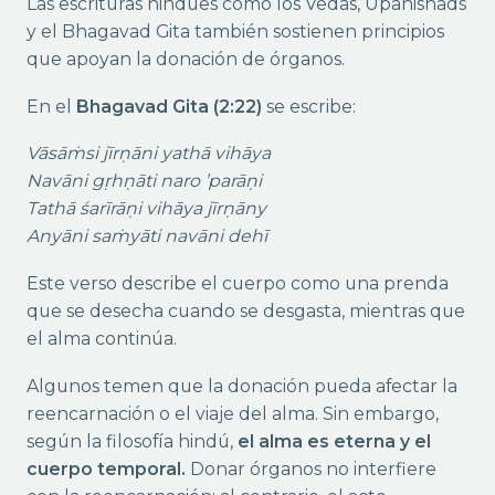
Las escrituras hindúes como los Vedas, Upanishads
y el Bhagavad Gita también sostienen principios
que apoyan la donación de órganos.
En el
Bhagavad Gita (2:22)
se escribe:
Vāsāṁsi jīrṇāni yathā vihāya
Navāni gṛhṇāti naro ’parāṇi
Tathā śarīrāṇi vihāya jīrṇāny
Anyāni saṁyāti navāni dehī
Este verso describe el cuerpo como una prenda
que se desecha cuando se desgasta, mientras que
el alma continúa.
Algunos temen que la donación pueda afectar la
reencarnación o el viaje del alma. Sin embargo,
según la filosofía hindú,
el alma es eterna y el
cuerpo temporal.
Donar órganos no interfiere