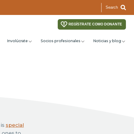
Search
REGÍSTRATE COMO DONANTE
Involúcrate
Socios profesionales
Noticias y blog
his
special
d ones to