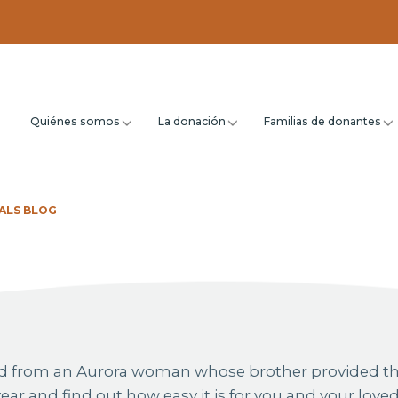
Quiénes somos
La donación
Familias de donantes
ALS BLOG
hand from an Aurora woman whose brother provided t
 year and find out how easy it is for you and your love