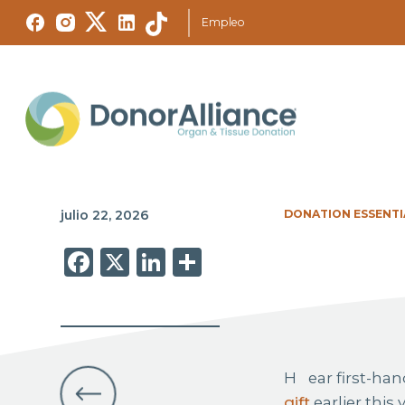
Empleo
julio 22, 2026
DONATION ESSENTI
Facebook
X
LinkedIn
Share
Hear first-
gift
earlier this