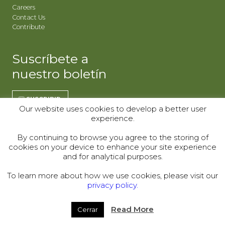
Careers
Contact Us
Contribute
Suscríbete a
nuestro boletín
SUSCRIBIR
Our website uses cookies to develop a better user
experience.
REGÍSTRATE | CO
REGÍSTRATE | WY
By continuing to browse you agree to the storing of
cookies on your device to enhance your site experience
Donor Alliance, Inc.
Donor Alliance, Inc.
and for analytical purposes.
200 Spruce St., Suite 200
330 S Center St #418,
Denver, CO 80230
Casper, WY 82601
To learn more about how we use cookies, please visit our
privacy policy.
Telephone:
(303) 329-4747
© 2000–2026
Read More
Cerrar
Legal
|
Sitemap
|
Privacy Policy